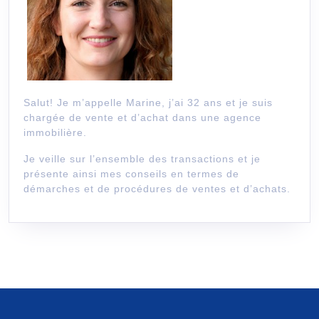
Salut! Je m’appelle Marine, j’ai 32 ans et je suis
chargée de vente et d’achat dans une agence
immobilière.
Je veille sur l’ensemble des transactions et je
présente ainsi mes conseils en termes de
démarches et de procédures de ventes et d’achats.