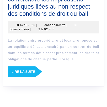
juridiques liées au non-respect
Proprié
des conditions de droit du bail
défaill
18
condossaintm
18 avril 2026
|
condossaintm
|
0
:
avril
commentaire
|
3 h 02 min
compr
2026
La relation entre propriétaire et locataire repose sur
les
un équilibre délicat, encadré par un contrat de bail
implica
dont les termes définissent précisément les droits et
juridiq
obligations de chaque partie. Lorsque
liées
au
LIRE
LIRE LA SUITE
LA
non-
SUITE
respec
des
condit
de