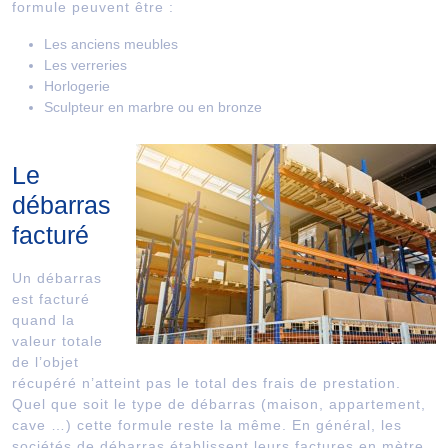
formule peuvent être :
Les anciens meubles
Les verreries
Horlogerie
Sculpteur en marbre ou en bronze
Le
débarras
facturé
Un débarras
est facturé
quand la
valeur totale
de l’objet
récupéré n’atteint pas le total des frais de prestation.
Quel que soit le type de débarras (maison, appartement,
cave …) cette formule reste la même. En général, les
sociétés de débarras établissent leurs factures en mètre