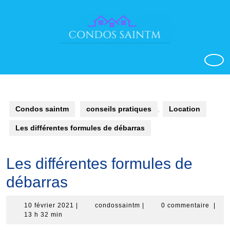
Aller
au
contenu
o
Condos saintm
conseils pratiques
,
Location
Les différentes formules de débarras
Les différentes formules de
débarras
10
condossaintm
10 février 2021
|
condossaintm
|
0 commentaire
|
février
13 h 32 min
2021