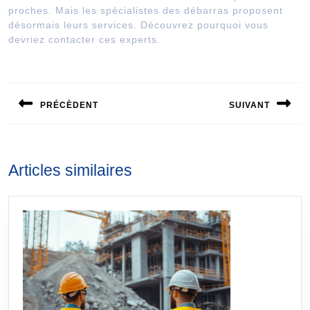
proches. Mais les spécialistes des débarras proposent
désormais leurs services. Découvrez pourquoi vous
devriez contacter ces experts.
Navigation
de
PRÉCÈDENT
SUIVANT
l’article
Publication
Publication
précédente :
suivante :
Articles similaires