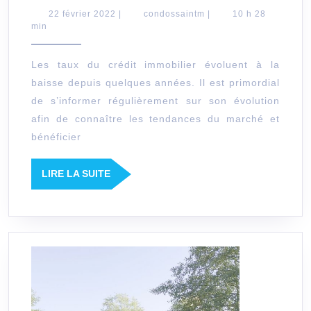
des
22
condossaintm
22 février 2022
|
condossaintm
|
10 h 28
février
min
taux
2022
immob
Les taux du crédit immobilier évoluent à la
sur
baisse depuis quelques années. Il est primordial
7,
de s’informer régulièrement sur son évolution
10,
afin de connaître les tendances du marché et
15,
bénéficier
20,
LIRE
LIRE LA SUITE
25
LA
et
SUITE
30
ans