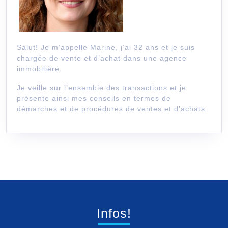
Salut! Je m’appelle Marine, j’ai 32 ans et je suis
chargée de vente et d’achat dans une agence
immobilière.
Je veille sur l’ensemble des transactions et je
présente ainsi mes conseils en termes de
démarches et de procédures de ventes et d’achats.
Infos!