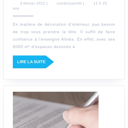
votre
3
condossaintm
3 février 2022
|
condossaintm
|
12 h 25
février
min
espace
2022
interieur
En matière de décoration d’intérieur, pas besoin
avec
de trop vous prendre la tête. Il suffit de faire
les
confiance à l’enseigne Alinéa. En effet, avec ses
articles
6000 m² d’espaces destinés à
de
la
LIRE
LIRE LA SUITE
LA
marque
SUITE
Alinea