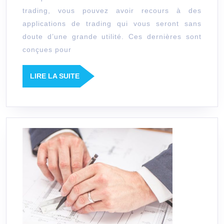
applications
trading, vous pouvez avoir recours à des
pour
applications de trading qui vous seront sans
reussir
doute d’une grande utilité. Ces dernières sont
en
conçues pour
trading
LIRE
LIRE LA SUITE
?
LA
SUITE