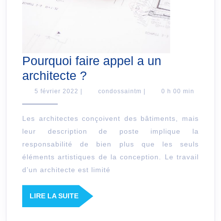
Pourquoi faire appel a un
Pourquoi
architecte ?
faire
5
condossaintm
5 février 2022
|
condossaintm
|
0 h 00 min
février
appel
2022
a
Les architectes conçoivent des bâtiments, mais
leur description de poste implique la
un
responsabilité de bien plus que les seuls
architecte
éléments artistiques de la conception. Le travail
?
d’un architecte est limité
LIRE
LIRE LA SUITE
LA
SUITE