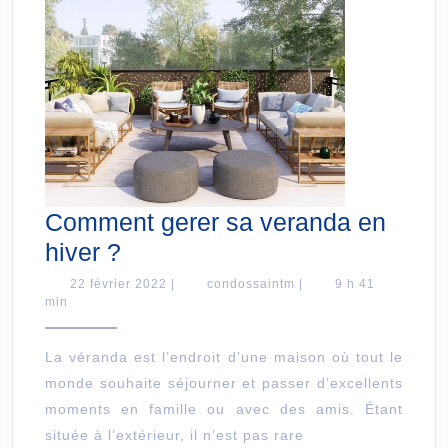
Comment gerer sa veranda en
Comment
hiver ?
gerer
22
condossaintm
22 février 2022
|
condossaintm
|
9 h 41
février
min
sa
2022
veranda
La véranda est l’endroit d’une maison où tout le
en
monde souhaite séjourner et passer d’excellents
hiver
moments en famille ou avec des amis. Étant
?
située à l’extérieur, il n’est pas rare