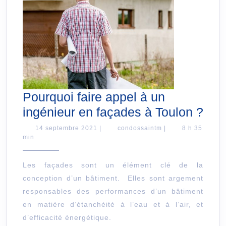
Pourquoi faire appel à un
Pou
ingénieur en façades à Toulon ?
fair
14
condossaintm
14 septembre 2021
|
condossaintm
|
8 h 35
septembre
min
app
2021
à
Les façades sont un élément clé de la
un
conception d’un bâtiment. Elles sont argement
ing
responsables des performances d’un bâtiment
en
en matière d’étanchéité à l’eau et à l’air, et
faç
d’efficacité énergétique.