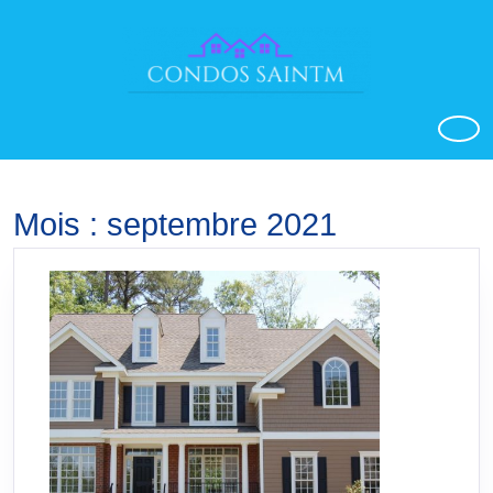
Aller
au
contenu
o
Mois :
septembre 2021