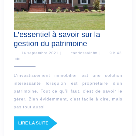
L’essentiel à savoir sur la
L’essentiel
gestion du patrimoine
à
14
condossaintm
14 septembre 2021
|
condossaintm
|
9 h 43
septembre
min
savoir
2021
sur
L’investissement immobilier est une solution
la
intéressante lorsqu’on est propriétaire d’un
gestion
patrimoine. Tout ce qu’il faut, c’est de savoir le
du
gérer. Bien évidemment, c’est facile à dire, mais
patrimoine
pas tout aussi
LIRE
LIRE LA SUITE
LA
SUITE