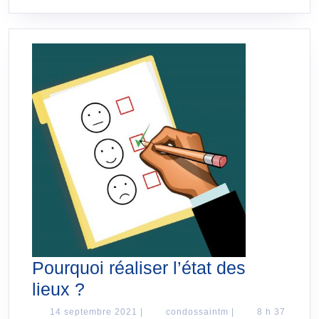
Pourquoi réaliser l’état des
Pourquoi
lieux ?
réaliser
14
condossaintm
14 septembre 2021
|
condossaintm
|
8 h 37