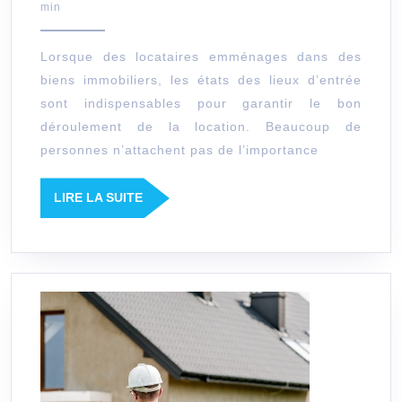
septembre
min
l’état
2021
des
Lorsque des locataires emménages dans des
lieux
biens immobiliers, les états des lieux d’entrée
?
sont indispensables pour garantir le bon
déroulement de la location. Beaucoup de
personnes n’attachent pas de l’importance
LIRE
LIRE LA SUITE
LA
SUITE