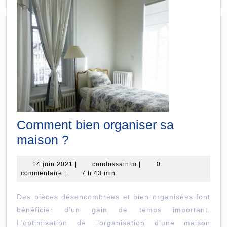
Comment bien organiser sa
Comment
maison ?
bien
14
condossaintm
14 juin 2021
|
condossaintm
|
0
organiser
juin
commentaire
|
7 h 43 min
sa
2021
Des pièces désencombrées et bien organisées font
maison
bénéficier d’un gain de temps important.
?
L’optimisation de l’organisation d’une maison