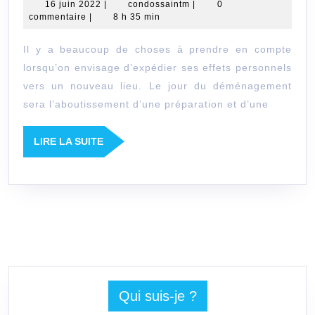
16
condossaintm
16 juin 2022
|
condossaintm
|
0
appel
juin
commentaire
|
8 h 35 min
aux
2022
Il y a beaucoup de choses à prendre en compte
services
lorsqu’on envisage d’expédier ses effets personnels
d’une
vers un nouveau lieu. Le jour du déménagement
entreprise
sera l’aboutissement d’une préparation et d’une
de
déménagement
LIRE
LIRE LA SUITE
LA
?
SUITE
Qui suis-je ?