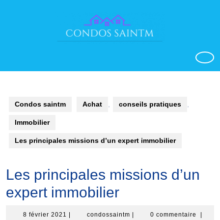
Aller
au
contenu
o
Condos saintm
Achat
,
conseils pratiques
,
Immobilier
Les principales missions d’un expert immobilier
Les principales missions d’un
expert immobilier
8
condossaintm
8 février 2021
|
condossaintm
|
0 commentaire
|