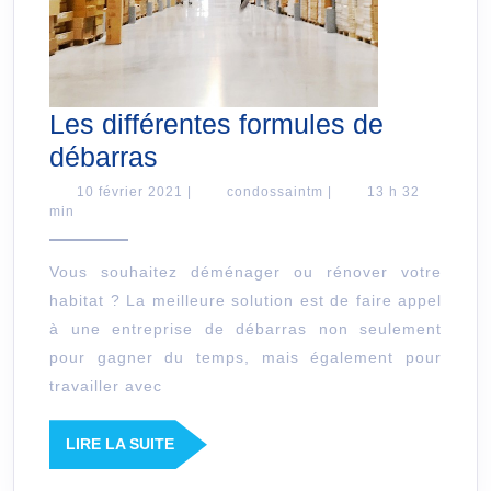
Les différentes formules de
Les
débarras
différentes
10
condossaintm
10 février 2021
|
condossaintm
|
13 h 32
février
min
formules
2021
de
Vous souhaitez déménager ou rénover votre
débarras
habitat ? La meilleure solution est de faire appel
à une entreprise de débarras non seulement
pour gagner du temps, mais également pour
travailler avec
LIRE
LIRE LA SUITE
LA
SUITE