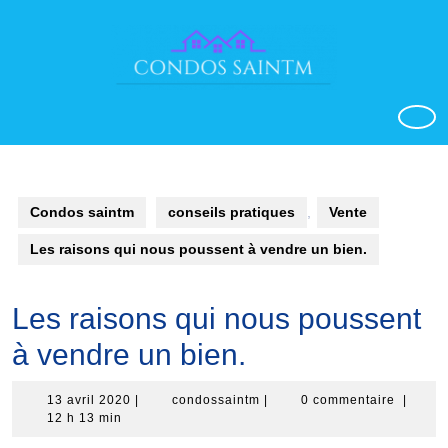
Aller
au
contenu
o
Condos saintm
conseils pratiques
,
Vente
Les raisons qui nous poussent à vendre un bien.
Les raisons qui nous poussent
à vendre un bien.
13
condossaintm
13 avril 2020
|
condossaintm
|
0 commentaire
|
avril
12 h 13 min
2020