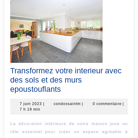
Transformez votre interieur avec
des sols et des murs
Transformez
epoustouflants
votre
7
condossaintm
7 juin 2023
|
condossaintm
|
0 commentaire
|
interieur
juin
7 h 19 min
avec
2023
La décoration intérieure de votre maison joue un
des
rôle essentiel pour créer un espace agréable à
sols