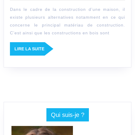
avantages
2020
Dans le cadre de la construction d’une maison, il
d’une
existe plusieurs alternatives notamment en ce qui
construction
concerne le principal matériau de construction.
en
C’est ainsi que les constructions en bois sont
bois
?
LIRE
LIRE LA SUITE
LA
SUITE
Qui suis-je ?