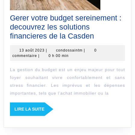
Gerer votre budget sereinement :
decouvrez les solutions
Gerer
financieres de la Casden
votre
13
condossaintm
13 août 2023
|
condossaintm
|
0
budget
août
commentaire
|
0 h 00 min
sereinemen
2023
La gestion du budget est un enjeu majeur pour tout
:
foyer souhaitant vivre confortablement et sans
decouvrez
stress financier. Les imprévus et les dépenses
les
importantes, tels que l’achat immobilier ou la
solutions
financieres
LIRE
LIRE LA SUITE
LA
de
SUITE
la
Casden