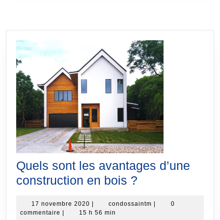
Quels sont les avantages d’une
Quels
construction en bois ?
sont
17
condossaintm
17 novembre 2020
|
condossaintm
|
0
les
novembre
commentaire
|
15 h 56 min