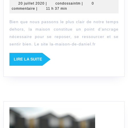
20
condossaintm
20 juillet 2020
|
condossaintm
|
0
régulier
juillet
commentaire
|
11 h 37 min
de
2020
Bien que nous passons le plus clair de notre temps
sa
dehors, la maison constitue un point d’ancrage
maison
nécessaire pour se reposer, se ressourcer et se
est
sentir bien. Le site la-maison-de-daniel.fr
indispensa
LIRE
LIRE LA SUITE
LA
SUITE