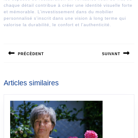
chaque détail contribue à créer une identité visuelle forte
et mémorable. L’investissement dans du mobilier
personnalisé s’inscrit dans une vision à long terme qui
valorise la durabilité, le confort et l’authenticité.
Navigation
de
PRÉCÈDENT
SUIVANT
l’article
Publication
Publication
précédente :
suivante :
Articles similaires