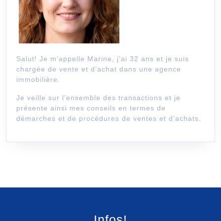
Salut! Je m’appelle Marine, j’ai 32 ans et je suis
chargée de vente et d’achat dans une agence
immobilière.
Je veille sur l’ensemble des transactions et je
présente ainsi mes conseils en termes de
démarches et de procédures de ventes et d’achats.
Infos!