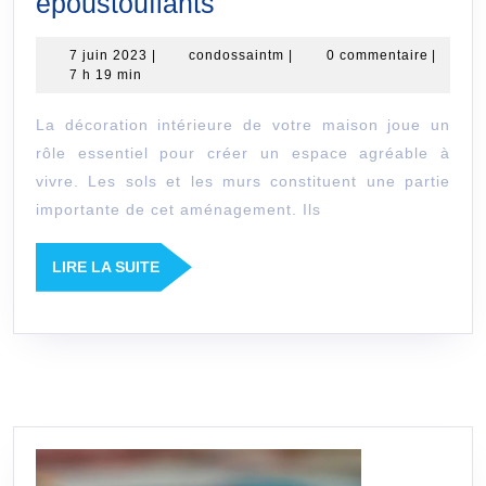
Transformez
epoustouflants
votre
7
condossaintm
7 juin 2023
|
condossaintm
|
0 commentaire
|
interieur
juin
7 h 19 min
avec
2023
La décoration intérieure de votre maison joue un
des
rôle essentiel pour créer un espace agréable à
sols
vivre. Les sols et les murs constituent une partie
et
importante de cet aménagement. Ils
des
murs
LIRE
LIRE LA SUITE
LA
epoustouflants
SUITE