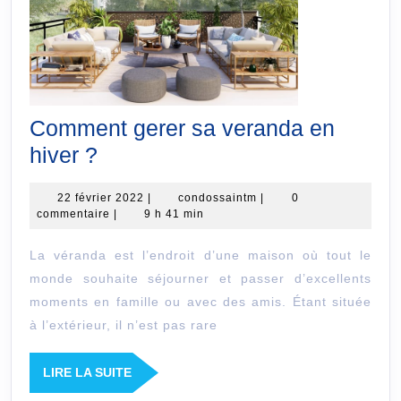
Comment gerer sa veranda en
Comment
hiver ?
gerer
22
condossaintm
22 février 2022
|
condossaintm
|
0
sa
février
commentaire
|
9 h 41 min
veranda
2022
La véranda est l’endroit d’une maison où tout le
en
monde souhaite séjourner et passer d’excellents
hiver
moments en famille ou avec des amis. Étant située
?
à l’extérieur, il n’est pas rare
LIRE
LIRE LA SUITE
LA