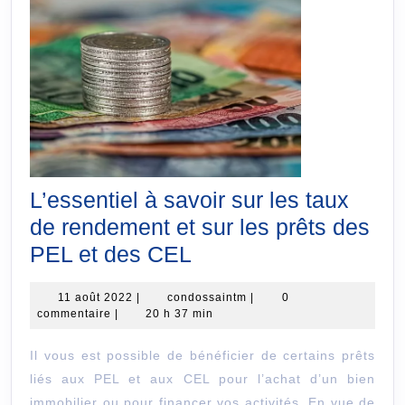
L’essentiel à savoir sur les taux
de rendement et sur les prêts des
L’essentiel
PEL et des CEL
à
11
condossaintm
11 août 2022
|
condossaintm
|
0
savoir
août
commentaire
|
20 h 37 min
sur
2022
Il vous est possible de bénéficier de certains prêts
les
liés aux PEL et aux CEL pour l’achat d’un bien
taux
immobilier ou pour financer vos activités. En vue de