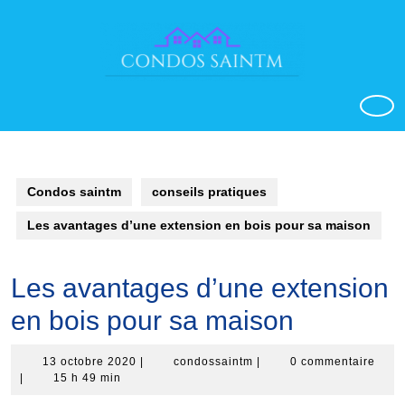
Aller
au
contenu
o
Condos saintm
conseils pratiques
Les avantages d’une extension en bois pour sa maison
Les avantages d’une extension
en bois pour sa maison
13
condossaintm
13 octobre 2020
|
condossaintm
|
0 commentaire
octobre
|
15 h 49 min
2020