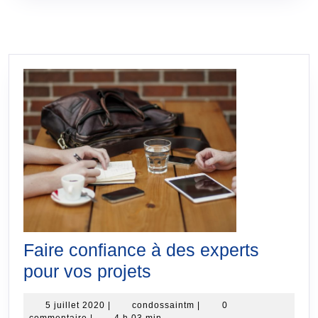
Faire confiance à des experts
Faire
pour vos projets
confiance
5
condossaintm
5 juillet 2020
|
condossaintm
|
0
à
juillet
commentaire
|
4 h 03 min