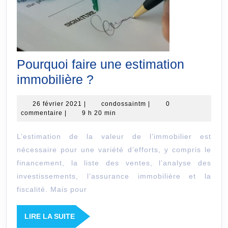
Pourquoi faire une estimation
Pourquoi
immobilière ?
faire
26
condossaintm
26 février 2021
|
condossaintm
|
0
une
février
commentaire
|
9 h 20 min
estimation
2021
L’estimation de la valeur de l’immobilier est
immobilière
nécessaire pour une variété d’efforts, y compris le
?
financement, la liste des ventes, l’analyse des
investissements, l’assurance immobilière et la
fiscalité. Mais pour
LIRE
LIRE LA SUITE
LA