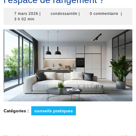
7
condossaintm
7 mars 2026
|
condossaintm
|
0 commentaire
|
mars
3 h 02 min
2026
Catégories :
conseils pratiques