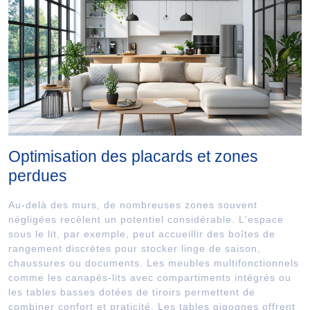
Optimisation des placards et zones
perdues
Au-delà des murs, de nombreuses zones souvent
négligées recèlent un potentiel considérable. L'espace
sous le lit, par exemple, peut accueillir des boîtes de
rangement discrètes pour stocker linge de saison,
chaussures ou documents. Les meubles multifonctionnels
comme les canapés-lits avec compartiments intégrés ou
les tables basses dotées de tiroirs permettent de
combiner confort et praticité. Les tables gigognes offrent