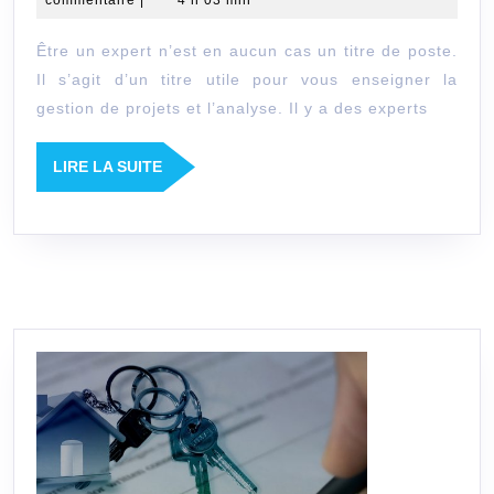
des
2020
Être un expert n’est en aucun cas un titre de poste.
experts
Il s’agit d’un titre utile pour vous enseigner la
pour
gestion de projets et l’analyse. Il y a des experts
vos
projets
LIRE
LIRE LA SUITE
LA
SUITE