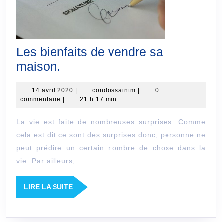
Les bienfaits de vendre sa
Les
maison.
bienfaits
14
condossaintm
14 avril 2020
|
condossaintm
|
0
de
avril
commentaire
|
21 h 17 min
vendre
2020
La vie est faite de nombreuses surprises. Comme
sa
cela est dit ce sont des surprises donc, personne ne
maison.
peut prédire un certain nombre de chose dans la
vie. Par ailleurs,
LIRE
LIRE LA SUITE
LA
SUITE