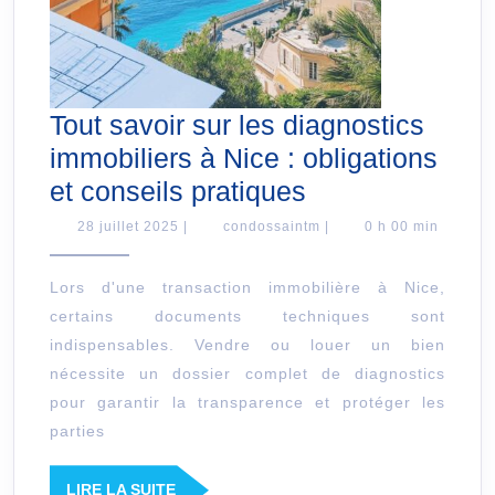
Tout savoir sur les diagnostics
immobiliers à Nice : obligations
Tout
et conseils pratiques
savoir
28
condossaintm
28 juillet 2025
|
condossaintm
|
0 h 00 min
juillet
sur
2025
les
Lors d'une transaction immobilière à Nice,
certains documents techniques sont
diagnostics
indispensables. Vendre ou louer un bien
immobiliers
nécessite un dossier complet de diagnostics
à
pour garantir la transparence et protéger les
Nice
parties
:
obligations
LIRE
LIRE LA SUITE