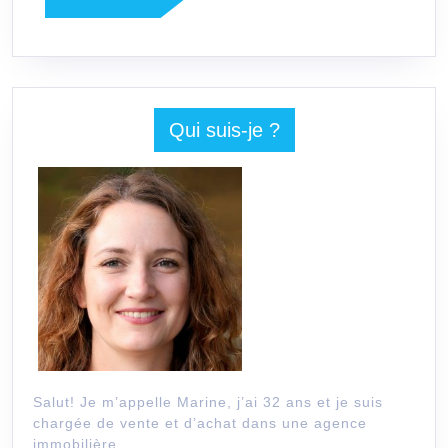
LA
et
SUITE
conseils
pratiques
Qui suis-je ?
Salut! Je m’appelle Marine, j’ai 32 ans et je suis
chargée de vente et d’achat dans une agence
immobilière.