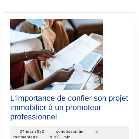
L’importance de confier son projet
immobilier à un promoteur
L’importance
professionnel
de
24
condossaintm
24 mai 2022
|
condossaintm
|
0
confier
mai
commentaire
|
9 h 01 min