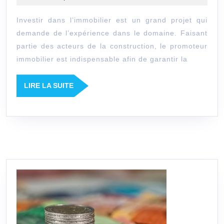
son
2022
Investir dans l’immobilier est un grand projet qui
projet
demande de l’expérience dans le domaine. Faisant
immobilier
partie des acteurs de la construction, le promoteur
à
immobilier est indispensable afin de garantir la
un
promoteur
LIRE
LIRE LA SUITE
LA
professionnel
SUITE