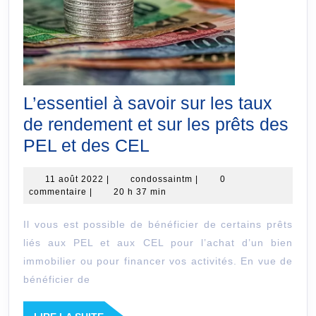
L’essentiel à savoir sur les taux
de rendement et sur les prêts des
L’essentiel
PEL et des CEL
à
11
condossaintm
11 août 2022
|
condossaintm
|
0
savoir
août
commentaire
|
20 h 37 min
sur
2022
Il vous est possible de bénéficier de certains prêts
les
liés aux PEL et aux CEL pour l’achat d’un bien
taux
immobilier ou pour financer vos activités. En vue de
de
bénéficier de
rendement
et