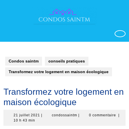
Aller
au
contenu
o
Condos saintm
conseils pratiques
Transformez votre logement en maison écologique
Transformez votre logement en
maison écologique
21
condossaintm
21 juillet 2021
|
condossaintm
|
0 commentaire
|
juillet
10 h 43 min
2021