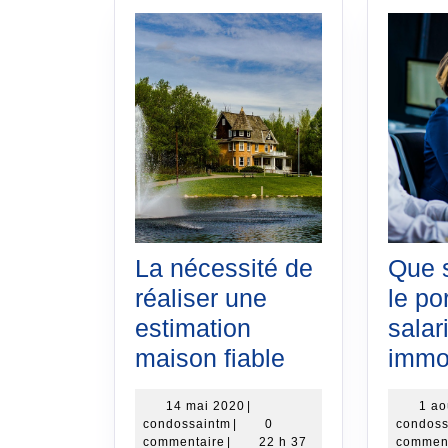
La nécessité de
Que s
réaliser une
le po
estimation
salar
La
maison fiable
immob
nécessité
14
14 mai 2020
|
1 ao
de
condossaintm
mai
condossaintm
|
0
condoss
réaliser
2020
commentaire
|
22 h 37
commen