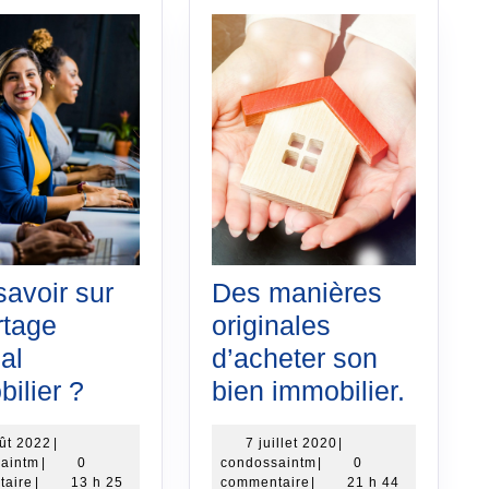
avoir sur
Des manières
rtage
originales
ial
d’acheter son
Que
Des
ilier ?
bien immobilier.
savoir
manièr
1
7
ût 2022
|
7 juillet 2020
|
sur
origina
condossaintm
août
condossaintm
juillet
aintm
|
0
condossaintm
|
0
le
d’ache
2022
2020
taire
|
13 h 25
commentaire
|
21 h 44