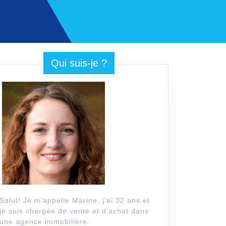
Qui suis-je ?
Salut! Je m’appelle Marine, j’ai 32 ans et
je suis chargée de vente et d’achat dans
une agence immobilière.