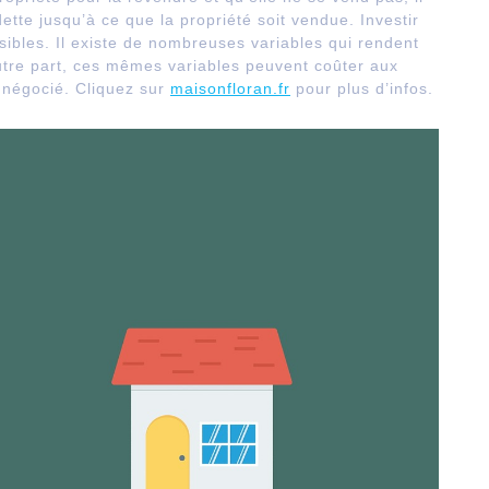
dette jusqu’à ce que la propriété soit vendue. Investir
sibles. Il existe de nombreuses variables qui rendent
autre part, ces mêmes variables peuvent coûter aux
t négocié. Cliquez sur
maisonfloran.fr
pour plus d’infos.