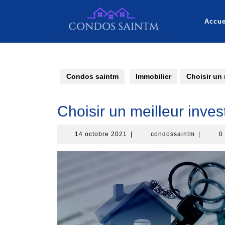
Aller
au
Accue
contenu
Condos saintm
Immobilier
Choisir un 
Choisir un meilleur inve
14
condossa
14 octobre 2021
|
condossaintm
|
0
octobre
2021