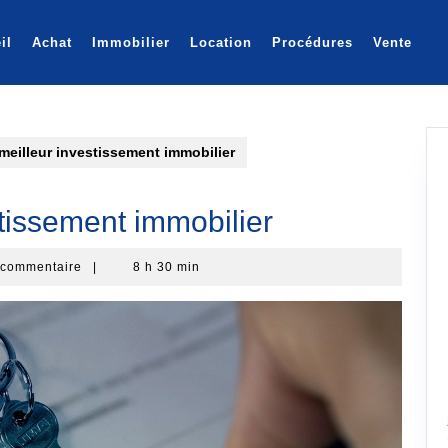
il
Achat
Immobilier
Location
Procédures
Vente
meilleur investissement immobilier
stissement immobilier
intm
 commentaire
|
8 h 30 min