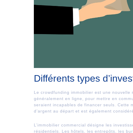
Différents types d’inve
Le crowdfunding immobilier est une nouvelle 
généralement en ligne, pour mettre en commun
seraient incapables de financer seuls. Cette
d’argent au départ et est également considé
L’immobilier commercial désigne les investis
résidentiels. Les hôtels, les entrepôts, les b