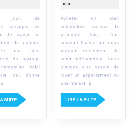
min
portage
son
salarial
bien
Acheter un bien
immobilier
immobil
ux concepts ou
immobilier, surtout la
s de travail se
première fois, c’est
?
 dans le monde.
souvent l’achat qui nous
 le cas bien
permet réellement de
ment du portage
venir indépendant. Nous
 immobilier. Voici
n’avons plus besoin de
icle qui donne
louer un appartement ou
es
une maison à
LIRE
LIRE
LA SUITE
LIRE LA SUITE
LA
LA
SUITE
SUITE