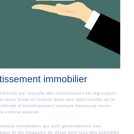
stissement immobilier
méthode par laquelle des investisseurs se regroupent,
 leurs fonds et investir dans des opportunités qu’ils
 méthode d’investissement implique beaucoup moins
rée comme passive.
sements immobiliers qui sont généralement non
ureaux et les magasins de détail sont tous des exemples