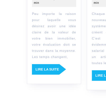
min
min
une
estimation
Peu importe la raison
Chaque jour, de
maison
pour laquelle vous
nouvea
désirez avoir une idée
système
fiable
claire de la valeur de
créent
votre bien immobilier,
C’est
votre évaluation doit se
évidem
trouver dans la moyenne.
salarial
Les temps changent,
un art
toutes l
LIRE
LIRE LA SUITE
LA
LIRE 
SUITE