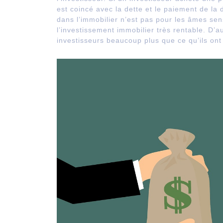
est coincé avec la dette et le paiement de la 
dans l’immobilier n’est pas pour les âmes sen
l’investissement immobilier très rentable. D’
investisseurs beaucoup plus que ce qu’ils on